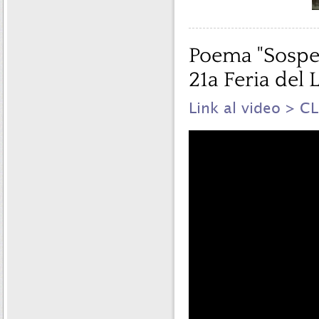
Poema "Sospec
21a Feria del
Link al video > C