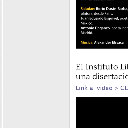
EI Instituto L
una disertaci
Link al video > C