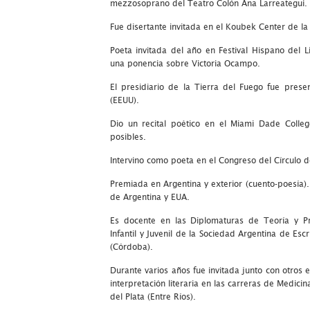
mezzosoprano del Teatro Colón Ana Larreategui.
Fue disertante invitada en el Koubek Center de l
Poeta invitada del año en Festival Hispano del Li
una ponencia sobre Victoria Ocampo.
El presidiario de la Tierra del Fuego fue pre
(EEUU).
Dio un recital poético en el Miami Dade Colleg
posibles.
Intervino como poeta en el Congreso del Círculo
Premiada en Argentina y exterior (cuento-poesía).
de Argentina y EUA.
Es docente en las Diplomaturas de Teoría y Pro
Infantil y Juvenil de la Sociedad Argentina de Esc
(Córdoba).
Durante varios años fue invitada junto con otros e
interpretación literaria en las carreras de Medicin
del Plata (Entre Ríos).