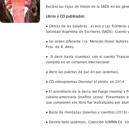
Recibió las Fajas de Honor de la SADE en los géne
Libros y CD publicados:
● Detrás de las palabras...el eco y Las fronteras 
Sociedad Argentina de Escritores (SADE). Cuento 
● Un orden diferente:1ra. Mención Honor Autore
Prov. de B. Aires.
● -Si decir basta (cuentos); con el cuento "Frasc
compitió en un certamen internacional.
● Abrir las puertas de par en par (poemas),
● CD videopoemas Decretar el olvido; en 2014
● El presidiario de la tierra del Fuego (novela) y
cubano-americana Josefina Leyva). Presentado 
que componen ese libro fue teatralizado por alum
● Basta de mordazas (poemas y cuentos) (2016) c
● Decirlo todo (poemas), Colección SUMMA Ed. Vi