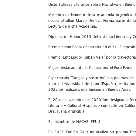
Dictó Talleres Literarios sobre Narrativa en Bueno
Miembro de Número de la Academia Argentina de Li
ocupa el sillón Marco Denevi. Forma parte de l
Lectura de dicha Academia.
Diploma de Honor 2015 del Instituto Literario y Cu
Premio como Poeta destacada en el XLII Simposio 
Premio "Embajador Rubén Vela" por la trayectori
Mujer destacada de la Cultura por el Foro Femen
Espectáculo "Tangos y susurros" con poemas de 
y en la Universidad de León (España), recitados
2022 se realizará una función en Buenos Aires.
El 20 de noviembre de 2020 fue designada Secret
Literario y Cultural Hispánico con sede en Califo
Dra. Juana Arancibia.
Es miembro de NACAE. EEUU.
En 2021 Fabián Giuri musicalizó su poema Dec