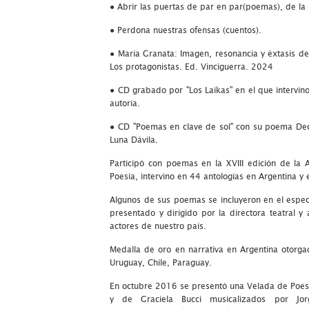
● Abrir las puertas de par en par(poemas), de la
● Perdona nuestras ofensas (cuentos).
● María Granata: Imagen, resonancia y éxtasis des
Los protagonistas. Ed. Vinciguerra. 2024
● CD grabado por "Los Laikas" en el que intervi
autoría.
● CD "Poemas en clave de sol" con su poema Decr
Luna Dávila.
Participó con poemas en la XVIII edición de la 
Poesía, intervino en 44 antologías en Argentina y 
Algunos de sus poemas se incluyeron en el espec
presentado y dirigido por la directora teatral y 
actores de nuestro país.
Medalla de oro en narrativa en Argentina otorg
Uruguay, Chile, Paraguay.
En octubre 2016 se presentó una Velada de Poes
y de Graciela Bucci musicalizados por Jorg